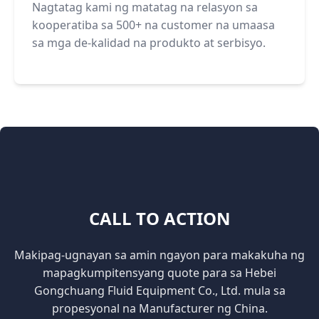
Nagtatag kami ng matatag na relasyon sa
kooperatiba sa 500+ na customer na umaasa
sa mga de-kalidad na produkto at serbisyo.
CALL TO ACTION
Makipag-ugnayan sa amin ngayon para makakuha ng
mapagkumpitensyang quote para sa Hebei
Gongchuang Fluid Equipment Co., Ltd. mula sa
propesyonal na Manufacturer ng China.