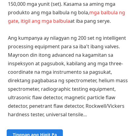
150,000 mga yunit (set). Kasama sa aming mga
produkto ang mga balbula ng bola,
mga balbula ng
gate
,
itigil ang mga balbula
at iba pang serye.
Ang kumpanya ay nilagyan ng 200 set ng intelligent
processing equipment para sa iba't ibang valves.
Mayroon din itong advanced na kagamitan sa
inspeksyon at pagsubok, kabilang ang mga three-
coordinate na mga instrumento sa pagsukat,
direktang pagbabasa ng spectrometer, helium mass
spectrometer, radiographic testing equipment,
ultrasonic flaw detector, magnetic particle flaw
detector, penetrant flaw detector, Rockwell/Vickers
hardness tester, universal tensile...
Tingnan ang Higit Pa