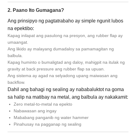
2. Paano Ito Gumagana?
Ang prinsipyo ng pagtatrabaho ay simple ngunit lubos
na epektibo:
Kapag inilapat ang pasulong na presyon, ang rubber flap ay
umaangat.
Ang likido ay malayang dumadaloy sa pamamagitan ng
balbula.
Kapag huminto o bumaligtad ang daloy, mahigpit na itulak ng
gravity at back pressure ang rubber flap sa upuan.
Ang sistema ay agad na selyadong upang maiwasan ang
backflow.
Dahil ang bahagi ng sealing ay nababaluktot na goma
sa halip na matibay na metal, ang balbula ay nakakamit:
Zero metal-to-metal na epekto
Nabawasan ang ingay
Mababang panganib ng water hammer
Pinahusay na pagganap ng sealing