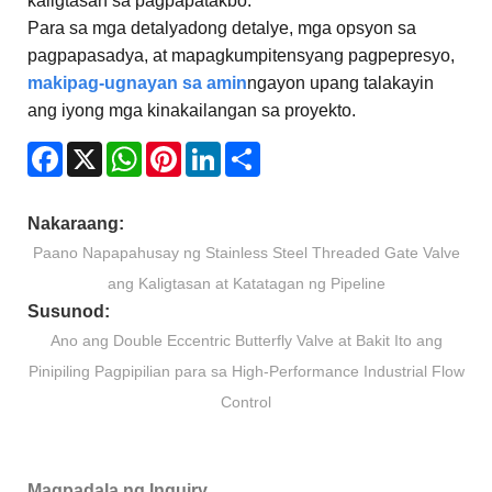
kaligtasan sa pagpapatakbo.
Para sa mga detalyadong detalye, mga opsyon sa
pagpapasadya, at mapagkumpitensyang pagpepresyo,
makipag-ugnayan sa amin
ngayon upang talakayin
ang iyong mga kinakailangan sa proyekto.
Facebook
X
WhatsApp
Pinterest
LinkedIn
Share
Nakaraang:
Paano Napapahusay ng Stainless Steel Threaded Gate Valve
ang Kaligtasan at Katatagan ng Pipeline
Susunod:
Ano ang Double Eccentric Butterfly Valve at Bakit Ito ang
Pinipiling Pagpipilian para sa High-Performance Industrial Flow
Control
Magpadala ng Inquiry