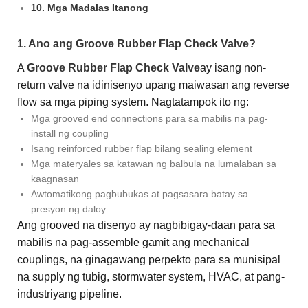
10. Mga Madalas Itanong
1. Ano ang Groove Rubber Flap Check Valve?
A
Groove Rubber Flap Check Valve
ay isang non-
return valve na idinisenyo upang maiwasan ang reverse
flow sa mga piping system. Nagtatampok ito ng:
Mga grooved end connections para sa mabilis na pag-
install ng coupling
Isang reinforced rubber flap bilang sealing element
Mga materyales sa katawan ng balbula na lumalaban sa
kaagnasan
Awtomatikong pagbubukas at pagsasara batay sa
presyon ng daloy
Ang grooved na disenyo ay nagbibigay-daan para sa
mabilis na pag-assemble gamit ang mechanical
couplings, na ginagawang perpekto para sa munisipal
na supply ng tubig, stormwater system, HVAC, at pang-
industriyang pipeline.