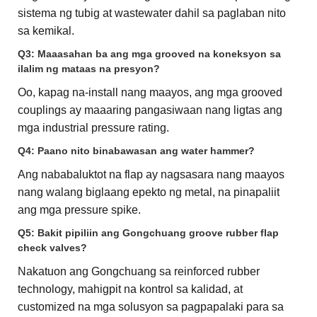
sistema ng tubig at wastewater dahil sa paglaban nito
sa kemikal.
Q3: Maaasahan ba ang mga grooved na koneksyon sa
ilalim ng mataas na presyon?
Oo, kapag na-install nang maayos, ang mga grooved
couplings ay maaaring pangasiwaan nang ligtas ang
mga industrial pressure rating.
Q4: Paano nito binabawasan ang water hammer?
Ang nababaluktot na flap ay nagsasara nang maayos
nang walang biglaang epekto ng metal, na pinapaliit
ang mga pressure spike.
Q5: Bakit pipiliin ang Gongchuang groove rubber flap
check valves?
Nakatuon ang Gongchuang sa reinforced rubber
technology, mahigpit na kontrol sa kalidad, at
customized na mga solusyon sa pagpapalaki para sa