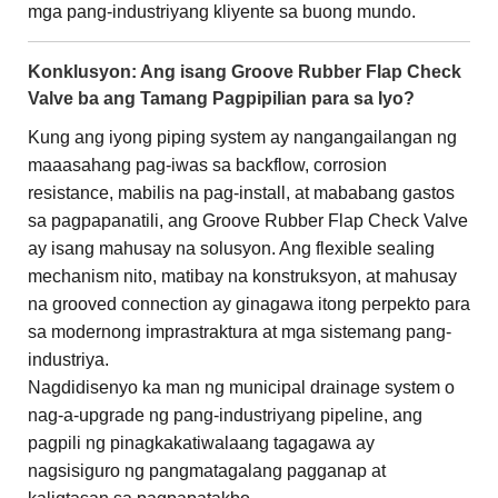
mga pang-industriyang kliyente sa buong mundo.
Konklusyon: Ang isang Groove Rubber Flap Check
Valve ba ang Tamang Pagpipilian para sa Iyo?
Kung ang iyong piping system ay nangangailangan ng
maaasahang pag-iwas sa backflow, corrosion
resistance, mabilis na pag-install, at mababang gastos
sa pagpapanatili, ang Groove Rubber Flap Check Valve
ay isang mahusay na solusyon. Ang flexible sealing
mechanism nito, matibay na konstruksyon, at mahusay
na grooved connection ay ginagawa itong perpekto para
sa modernong imprastraktura at mga sistemang pang-
industriya.
Nagdidisenyo ka man ng municipal drainage system o
nag-a-upgrade ng pang-industriyang pipeline, ang
pagpili ng pinagkakatiwalaang tagagawa ay
nagsisiguro ng pangmatagalang pagganap at