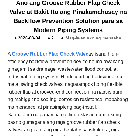
Ano ang Groove Rubber Flap Check
Valve at Bakit Ito ang Pinakamahusay na
Backflow Prevention Solution para sa
Modern Piping Systems
●
2026-03-04
●
2
●
Mag-iwan ako ng mensahe
A
Groo
ve Rubber Flap Check Valve
ay isang high-
efficiency backflow prevention device na malawakang
ginagamit sa drainage, wastewater, flood control, at
industrial piping system. Hindi tulad ng tradisyonal na
metal swing check valves, nagtatampok ito ng flexible
rubber flap at grooved-end connection na nagsisiguro
ng mahigpit na sealing, corrosion resistance, mababang
maintenance, at pinasimpleng pag-install.
Sa malalim na gabay na ito, tinutuklasan namin kung
paano gumagana ang mga groove rubber flap check
valves, ang kanilang mga bentahe sa istruktura, mga