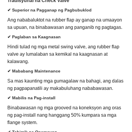
Tradisyunal na Check Valve
✔ Superior na Pagganap ng Pagbubuklod
Ang nababaluktot na rubber flap ay ganap na umaayon
sa upuan, na binabawasan ang panganib ng pagtagas.
✔ Paglaban sa Kaagnasan
Hindi tulad ng mga metal swing valve, ang rubber flap
valve ay lumalaban sa kemikal na kaagnasan at
kalawang.
✔ Mababang Maintenance
Sa mas kaunting mga gumagalaw na bahagi, ang dalas
ng pagpapanatili ay makabuluhang nababawasan.
✔ Mabilis na Pag-install
Binabawasan ng mga grooved na koneksyon ang oras
ng pag-install nang hanggang 50% kumpara sa mga
flange system.
✔ Tahimik na Operasyon