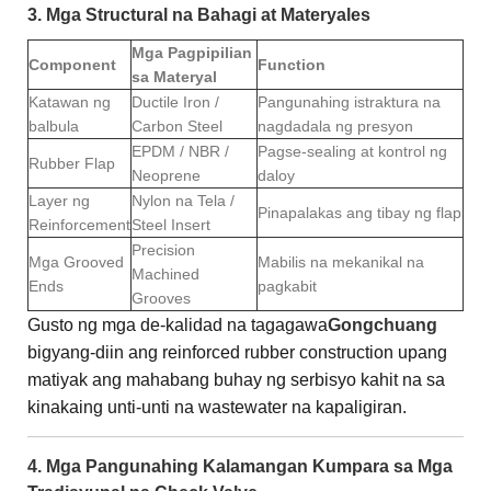
3. Mga Structural na Bahagi at Materyales
Mga Pagpipilian
Component
Function
sa Materyal
Katawan ng
Ductile Iron /
Pangunahing istraktura na
balbula
Carbon Steel
nagdadala ng presyon
EPDM / NBR /
Pagse-sealing at kontrol ng
Rubber Flap
Neoprene
daloy
Layer ng
Nylon na Tela /
Pinapalakas ang tibay ng flap
Reinforcement
Steel Insert
Precision
Mga Grooved
Mabilis na mekanikal na
Machined
Ends
pagkabit
Grooves
Gusto ng mga de-kalidad na tagagawa
Gongchuang
bigyang-diin ang reinforced rubber construction upang
matiyak ang mahabang buhay ng serbisyo kahit na sa
kinakaing unti-unti na wastewater na kapaligiran.
4. Mga Pangunahing Kalamangan Kumpara sa Mga