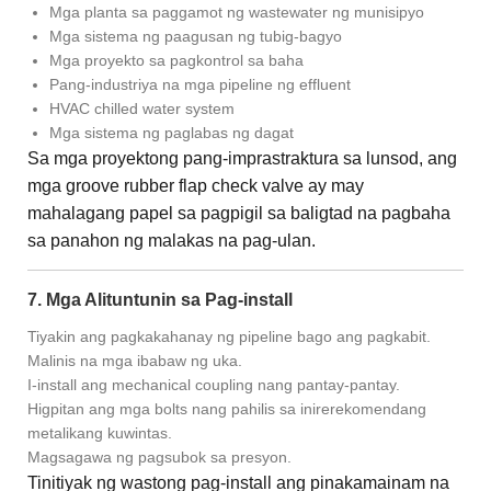
Mga planta sa paggamot ng wastewater ng munisipyo
Mga sistema ng paagusan ng tubig-bagyo
Mga proyekto sa pagkontrol sa baha
Pang-industriya na mga pipeline ng effluent
HVAC chilled water system
Mga sistema ng paglabas ng dagat
Sa mga proyektong pang-imprastraktura sa lunsod, ang
mga groove rubber flap check valve ay may
mahalagang papel sa pagpigil sa baligtad na pagbaha
sa panahon ng malakas na pag-ulan.
7. Mga Alituntunin sa Pag-install
Tiyakin ang pagkakahanay ng pipeline bago ang pagkabit.
Malinis na mga ibabaw ng uka.
I-install ang mechanical coupling nang pantay-pantay.
Higpitan ang mga bolts nang pahilis sa inirerekomendang
metalikang kuwintas.
Magsagawa ng pagsubok sa presyon.
Tinitiyak ng wastong pag-install ang pinakamainam na