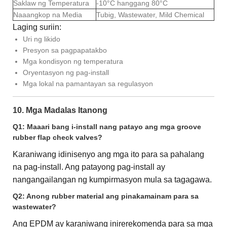
Saklaw ng Temperatura
-10°C hanggang 80°C
Naaangkop na Media
Tubig, Wastewater, Mild Chemical
Laging suriin:
Uri ng likido
Presyon sa pagpapatakbo
Mga kondisyon ng temperatura
Oryentasyon ng pag-install
Mga lokal na pamantayan sa regulasyon
10. Mga Madalas Itanong
Q1: Maaari bang i-install nang patayo ang mga groove
rubber flap check valves?
Karaniwang idinisenyo ang mga ito para sa pahalang
na pag-install. Ang patayong pag-install ay
nangangailangan ng kumpirmasyon mula sa tagagawa.
Q2: Anong rubber material ang pinakamainam para sa
wastewater?
Ang EPDM ay karaniwang inirerekomenda para sa mga